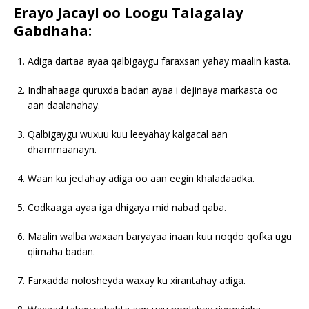
Erayo Jacayl oo Loogu Talagalay
Gabdhaha:
Adiga dartaa ayaa qalbigaygu faraxsan yahay maalin kasta.
Indhahaaga quruxda badan ayaa i dejinaya markasta oo
aan daalanahay.
Qalbigaygu wuxuu kuu leeyahay kalgacal aan
dhammaanayn.
Waan ku jeclahay adiga oo aan eegin khaladaadka.
Codkaaga ayaa iga dhigaya mid nabad qaba.
Maalin walba waxaan baryayaa inaan kuu noqdo qofka ugu
qiimaha badan.
Farxadda nolosheyda waxay ku xirantahay adiga.