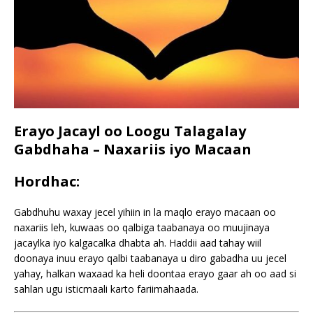
Erayo Jacayl oo Loogu Talagalay
Gabdhaha – Naxariis iyo Macaan
Hordhac:
Gabdhuhu waxay jecel yihiin in la maqlo erayo macaan oo
naxariis leh, kuwaas oo qalbiga taabanaya oo muujinaya
jacaylka iyo kalgacalka dhabta ah. Haddii aad tahay wiil
doonaya inuu erayo qalbi taabanaya u diro gabadha uu jecel
yahay, halkan waxaad ka heli doontaa erayo gaar ah oo aad si
sahlan ugu isticmaali karto fariimahaada.