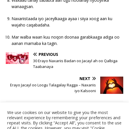
Waxaad tahay sababta aan ugu noolahay riyooyinka
wanaagsan.
Naxariistaada iyo jaceylkaaga ayaa i siiya xoog aan ku
wajaho caqabadaha.
Mar walba waan kuu noqon doonaa garabkaaga adiga oo
aanan marnaba ka tagin.
PREVIOUS
30 Erayo Naxariis Badan oo Jacayl ah oo Qalbiga
Taabanaya
NEXT
Erayo Jacayl oo Loogu Talagalay Ragga – Naxariis
iyo Kalsooni
We use cookies on our website to give you the most
Raadi
relevant experience by remembering your preferences and
repeat visits. By clicking “Accept All”, you consent to the use
Search
of ALL the cookies. However, you may visit "Cookie