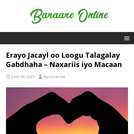
Erayo Jacayl oo Loogu Talagalay
Gabdhaha – Naxariis iyo Macaan
June 29, 2025
Baraare.net