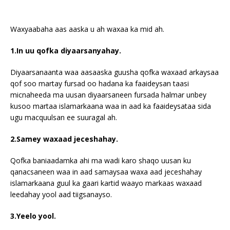
Waxyaabaha aas aaska u ah waxaa ka mid ah.
1.In uu qofka diyaarsanyahay.
Diyaarsanaanta waa aasaaska guusha qofka waxaad arkaysaa
qof soo martay fursad oo hadana ka faaideysan taasi
micnaheeda ma uusan diyaarsaneen fursada halmar unbey
kusoo martaa islamarkaana waa in aad ka faaideysataa sida
ugu macquulsan ee suuragal ah.
2.Samey waxaad jeceshahay.
Qofka baniaadamka ahi ma wadi karo shaqo uusan ku
qanacsaneen waa in aad samaysaa waxa aad jeceshahay
islamarkaana guul ka gaari kartid waayo markaas waxaad
leedahay yool aad tiigsanayso.
3.Yeelo yool.