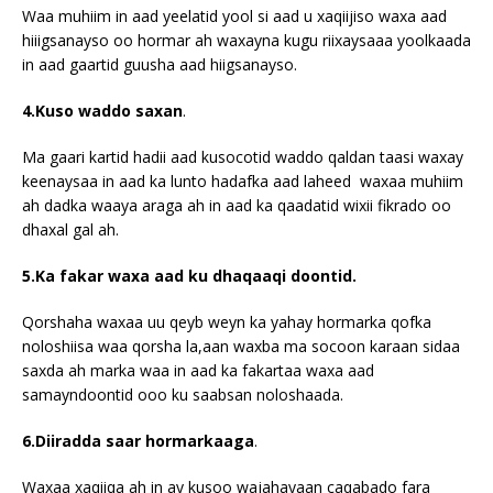
Waa muhiim in aad yeelatid yool si aad u xaqiijiso waxa aad
hiiigsanayso oo hormar ah waxayna kugu riixaysaaa yoolkaada
in aad gaartid guusha aad hiigsanayso.
4.Kuso waddo saxan
.
Ma gaari kartid hadii aad kusocotid waddo qaldan taasi waxay
keenaysaa in aad ka lunto hadafka aad laheed waxaa muhiim
ah dadka waaya araga ah in aad ka qaadatid wixii fikrado oo
dhaxal gal ah.
5.Ka fakar waxa aad ku dhaqaaqi doontid.
Qorshaha waxaa uu qeyb weyn ka yahay hormarka qofka
noloshiisa waa qorsha la,aan waxba ma socoon karaan sidaa
saxda ah marka waa in aad ka fakartaa waxa aad
samayndoontid ooo ku saabsan noloshaada.
6.Diiradda saar hormarkaaga
.
Waxaa xaqiiqa ah in ay kusoo wajahayaan caqabado fara