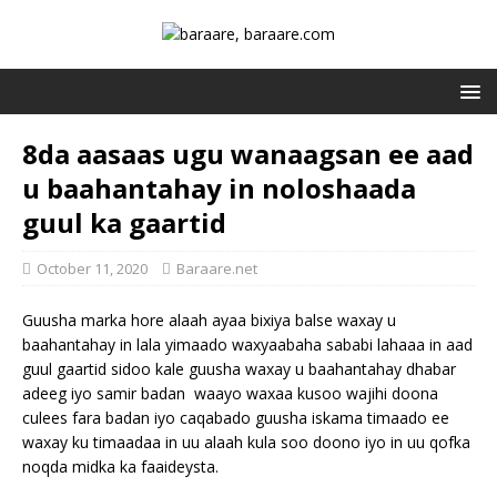
8da aasaas ugu wanaagsan ee aad
u baahantahay in noloshaada
guul ka gaartid
October 11, 2020
Baraare.net
Guusha marka hore alaah ayaa bixiya balse waxay u
baahantahay in lala yimaado waxyaabaha sababi lahaaa in aad
guul gaartid sidoo kale guusha waxay u baahantahay dhabar
adeeg iyo samir badan waayo waxaa kusoo wajihi doona
culees fara badan iyo caqabado guusha iskama timaado ee
waxay ku timaadaa in uu alaah kula soo doono iyo in uu qofka
noqda midka ka faaideysta.