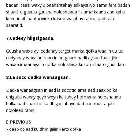
badan taasi waxy u baahantahay adkaysi iyo samir fara badan
si aad u gaarto guusha noloshaada islamarkaana aad xal u
keentid dhibaatooyinka kusoo wajahay rabina aad talo
saaratid.
7.Cadeey hiigsigaada
.
Guusha waxa ay leedahay target marka qofka waa in uu uu
cadyahay waxa uu rabo in uu gaaro hadii aysan taasi jirin
waxaa imaanaya in qofka noloshiisa kusoo idlaato guul daro.
8.La soco dadka wanaagsan.
Dadka wanaagsan in aad la socotid ama aad saaxibo ka
dhigatid waxay qeyb weyn ka tahay hormarka noloshaada
halka aad saaxiibo ka dhiganlahayd dad aan mustaqabl
nololeed rabin .
PREVIOUS
7 qaab oo aad ku dhiiri galin karto qofka